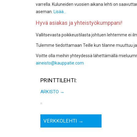
varrella. Kuluneiden vuosien aikana lehti on saavutt
aseman.
Lisää…
Hyvä asiakas ja yhteistyökumppani!
Vallitsevasta poikkeustilasta johtuen lehtemme ei ilm
Tulemme tiedottamaan Teille kun tilanne muuttuu 
Voitte olla meihin yhteydessä lähettämällä mieluumm
aineisto@kauppatie.com
PRINTTILEHTI:
ARKISTO →
VERKKOLEHTI →