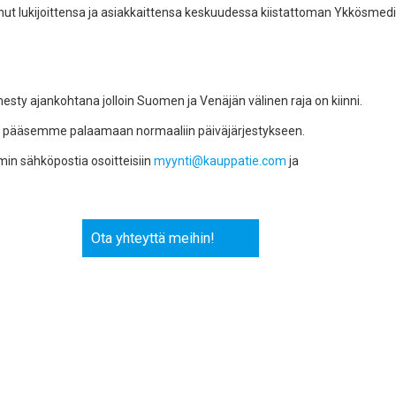
anut lukijoittensa ja asiakkaittensa keskuudessa kiistattoman Ykkösmed
esty ajankohtana jolloin Suomen ja Venäjän välinen raja on kiinni.
ja pääsemme palaamaan normaaliin päiväjärjestykseen.
in sähköpostia osoitteisiin
myynti@kauppatie.com
ja
Ota yhteyttä meihin!