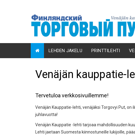
LEHDEN JAKELU
PRINTTILEHTI
VE
Venäjän kauppatie-le
Tervetuloa verkkosivuillemme!
Venäjän Kauppatie-lehti, venäjäksi Torgovyi Put, on
juhlavuotta!
Venäjän Kauppatie -lehti tarjoaa mahdollisuuden kuuk
Lehti jaetaan Suomesta kiinnostuneille lukijoille, pää