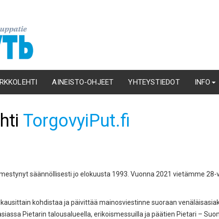
RKKOLEHTI
AINEISTO-OHJEET
YHTEYSTIEDOT
INFO
hti
TorgovyiPut.fi
 ilmestynyt säännöllisesti jo elokuusta 1993. Vuonna 2021 vietämme 28-
ausittain kohdistaa ja päivittää mainosviestinne suoraan venäläisasiakk
asiassa Pietarin talousalueella, erikoismessuilla ja päätien Pietari – Suom