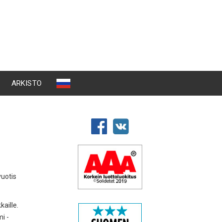
ARKISTO
vuotis
aille.
i -